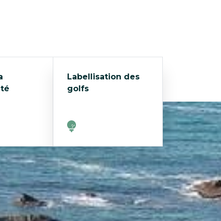
a
Labellisation des
ité
golfs