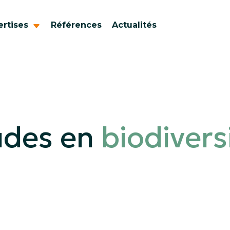
ertises
Références
Actualités
udes en
biodivers