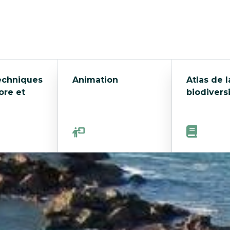
echniques
Animation
Atlas de l
ore et
biodivers